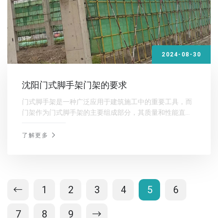
2024-08-30
沈阳门式脚手架门架的要求
门式脚手架是一种广泛应用于建筑施工中的重要工具，而
门架作为门式脚手架的主要组成部分，其质量和性能直接
关系到整个脚手架的安全性和稳定性。沈阳脚手架租赁厂
家介绍沈阳门式脚手架门架的要求，以确保施工的安全和
了解更多
1
2
3
4
5
6
7
8
9