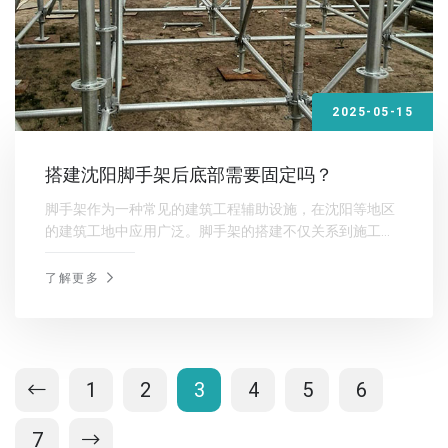
2025-05-15
搭建沈阳脚手架后底部需要固定吗？
脚手架作为一种常见的建筑工程辅助设施，在沈阳等地区
的建筑工地中应用广泛。脚手架的搭建不仅关系到施工进
度，更直接影响到施工安全。在沈阳搭建脚手架后，底部
是否需要固定，这是一个非常重要的问题。
了解更多
1
2
3
4
5
6
7