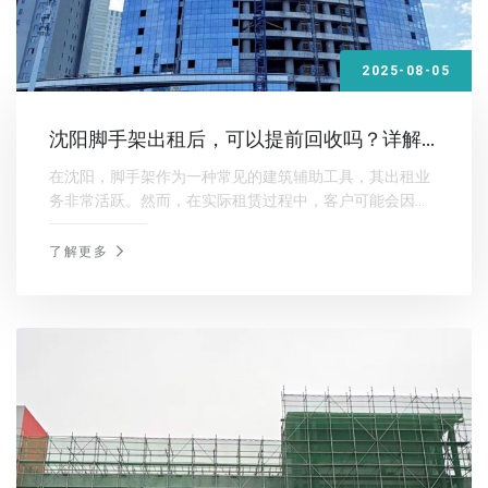
2025-08-05
沈阳脚手架出租后，可以提前回收吗？详解
租赁合同中的规定与操作流程
在沈阳，脚手架作为一种常见的建筑辅助工具，其出租业
务非常活跃。然而，在实际租赁过程中，客户可能会因为
项目进度调整或其他原因希望提前回收脚手架。那么，沈
阳脚手架出租后可以提前回收吗？
了解更多