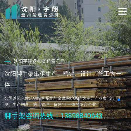
沈阳脚手架租赁搭建，安全放心！
沈阳宇翔盘扣架租赁公司
24小时队伍与物流保障
沈阳宇翔脚手架，搭拆运服务！
沈阳脚手架出租生产、营销、设计、施工为一
技精于专，做于细、业成于勤，守于挚
体
沈阳宇翔脚手架本着服务广大建筑施工企业为宗旨，以用户 满意用
提供脚手架方案设计、模架一体化方案设计等一系列服务
项目实施
则
严格按照标准，按时保质的完成
本着“服务至上，价格适宜” 的发展理念，使用户使用方便。
公司以绿色建筑钢结构系统与金属围护系统为主导产业
集“设计研
24小时服务热线：13898840643
脚手架安装热线：13898840643
发、生产制造、施工管理、贸易”于一体的综合企业
脚手架咨询热线：13898840643