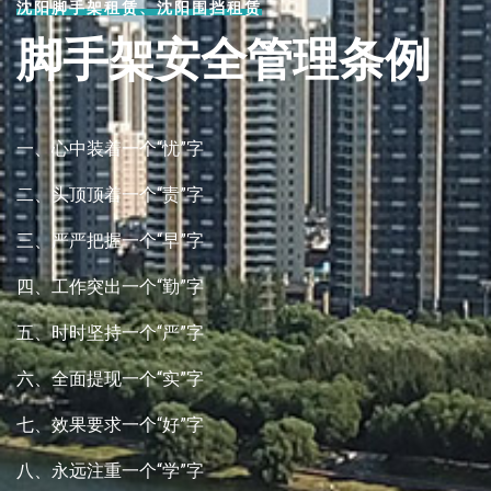
沈阳脚手架租赁、沈阳围挡租赁
脚手架安全管理条例
一、心中装着一个“忧”字
二、头顶顶着一个“责”字
三、严严把握一个“早”字
四、工作突出一个“勤”字
五、时时坚持一个“严”字
六、全面提现一个“实”字
七、效果要求一个“好”字
八、永远注重一个“学”字