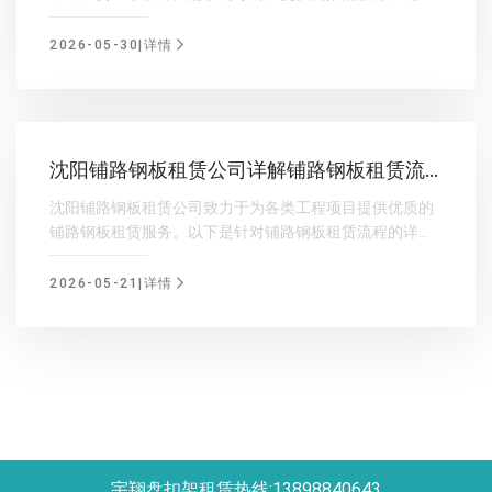
施工现场的安全、整洁。同时，厂家还注重围挡的质量和
美观度，为客户创造良好的施工环境。
2026-05-30|详情
沈阳铺路钢板租赁公司详解铺路钢板租赁流
程
沈阳铺路钢板租赁公司致力于为各类工程项目提供优质的
铺路钢板租赁服务。以下是针对铺路钢板租赁流程的详细
介绍，希望能为您的工程项目提供一定的帮助。
2026-05-21|详情
宇翔盘扣架租赁热线:13898840643