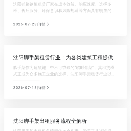
靠
沈阳铺路钢板租赁厂家在成本效益、响应速度、选择多
样、售后服务、环保意识和风险规避等方面具有明显的优
势。这些优势使得租赁厂家在市场上更具竞争力，为客户
提供了可靠的服务保障。
2026-07-28|详情
沈阳脚手架租赁行业：为各类建筑工程提供
灵活便捷的解决方案
脚手架作为建筑施工中不可或缺的“临时骨架”，其租赁模
式正成为众多施工企业的选择。沈阳脚手架租赁行业以其
灵活性、成本优势和专业服务，为各类建筑工程提供了量
身定制的便捷解决方案，帮助项目高效推进、风险较小
2026-07-18|详情
沈阳脚手架出租服务流程全解析
沈阳脚手架出租服务流程的七个步骤，涵盖了从咨询报