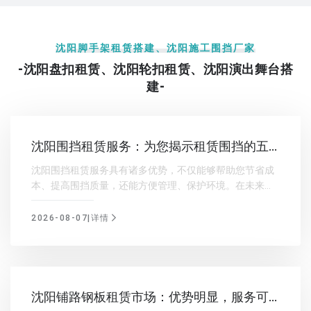
沈阳脚手架租赁搭建、沈阳施工围挡厂家
-沈阳盘扣租赁、沈阳轮扣租赁、沈阳演出舞台搭
建-
沈阳围挡租赁服务：为您揭示租赁围挡的五
大优势
沈阳围挡租赁服务具有诸多优势，不仅能够帮助您节省成
本、提高围挡质量，还能方便管理、保护环境。在未来的
发展中，沈阳围挡租赁服务将继续秉承高效、环保的理
念，为我国城市建设贡献力量。
2026-08-07|详情
沈阳铺路钢板租赁市场：优势明显，服务可