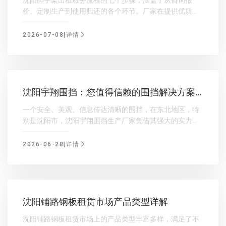
价、定制生产到使用归还的各个环节。厂家在提供优质产
品的同时，也注重为客户提供全面、贴心的服务。
2026-07-08|详情
沈阳宇翔围挡：您值得信赖的围挡解决方案
专家，提供全方位支持与服务
一个安全、美观、信息传达清晰的围挡，在东北地区，特
别是沈阳市，沈阳宇翔围挡生产厂家凭借其强大的实力、
成熟的技术和专业的服务，正成为越来越多客户信赖的围
挡解决方案提供商。
2026-06-28|详情
沈阳铺路钢板租赁市场产品类型详解
沈阳铺路钢板租赁市场上的产品类型丰富多样，满足了不